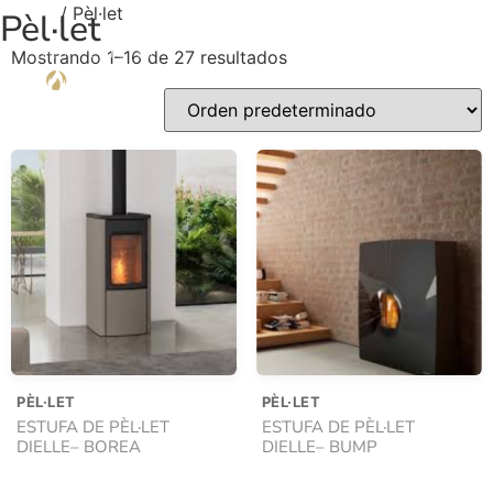
Inicio
/ Pèl·let
Pèl·let
Mostrando 1–16 de 27 resultados
PÈL·LET
PÈL·LET
ESTUFA DE PÈL·LET
ESTUFA DE PÈL·LET
DIELLE– BOREA
DIELLE– BUMP