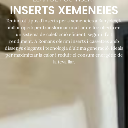
INSERTS XEMENEIES
Tenim tot tipus d’inserts per a xemeneies a Banyoles, la
millor opció per transformar una llar de foc oberta en
un sistema de calefacció eficient, segur i d’alt
rendiment. A Romans oferim inserts i cassettes amb
dissenys elegants i tecnologia d’última generació, ideals
per maximitzar la calor i reduir el consum energètic de
la teva llar.