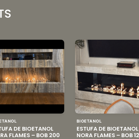
TS
ETANOL
BIOETANOL
TUFA DE BIOETANOL
ESTUFA DE BIOETANOL
RA FLAMES – BOB 200
NORA FLAMES – BOB 1