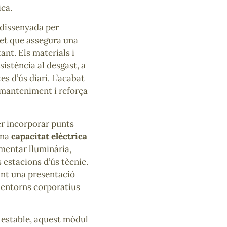
ica.
 dissenyada per
fet que assegura una
tant. Els materials i
istència al desgast, a
es d’ús diari. L’acabat
el manteniment i reforça
er incorporar punts
una
capacitat elèctrica
imentar lluminària,
estacions d’ús tècnic.
int una presentació
n entorns corporatius
t estable, aquest mòdul