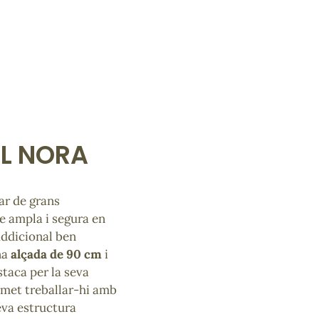
OL NORA
ar de grans
e ampla i segura en
addicional ben
na
alçada de 90 cm
i
taca per la seva
rmet treballar-hi amb
eva estructura