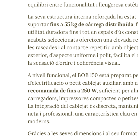
equilibri entre funcionalitat i lleugeresa estèt
La seva estructura interna reforçada ha estat
suportar
fins a 55 kg de càrrega distribuïda
, 
utilitat duradora fins i tot en espais d’ús cons
acabats seleccionats ofereixen una elevada res
les rascades i al contacte repetitiu amb object
exterior, d’aspecte uniforme i polit, facilita 
la sensació d’ordre i coherència visual.
A nivell funcional, el BOB 150 està preparat p
d’electrificació o petit cablejat auxiliar, amb 
recomanada de fins a 250 W
, suficient per al
carregadors, impressores compactes o petites 
La integració del cablejat és discreta, manten
neta i professional, una característica clau e
moderns.
Gràcies a les seves dimensions i al seu forma