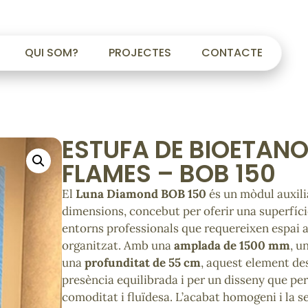
QUI SOM?
PROJECTES
CONTACTE
ESTUFA DE BIOETAN
FLAMES – BOB 150
El
Luna Diamond BOB 150
és un mòdul auxili
dimensions, concebut per oferir una superfíci
entorns professionals que requereixen espai 
organitzat. Amb una
amplada de 1500 mm
, u
una
profunditat de 55 cm
, aquest element des
presència equilibrada i per un disseny que pe
comoditat i fluïdesa. L’acabat homogeni i la s