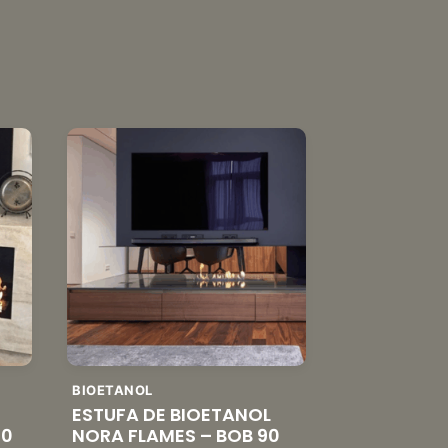
BIOETANOL
ESTUFA DE BIOETANOL
20
NORA FLAMES – BOB 90