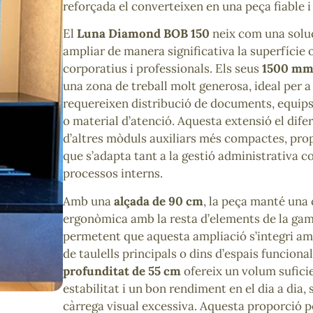
reforçada el converteixen en una peça fiable 
El
Luna Diamond BOB 150
neix com una solu
ampliar de manera significativa la superfície 
corporatius i professionals. Els seus
1500 mm
una zona de treball molt generosa, ideal per 
requereixen distribució de documents, equips
o material d’atenció. Aquesta extensió el dif
d’altres mòduls auxiliars més compactes, pro
que s’adapta tant a la gestió administrativa c
processos interns.
Amb una
alçada de 90 cm
, la peça manté una
ergonòmica amb la resta d’elements de la g
permetent que aquesta ampliació s’integri amb
de taulells principals o dins d’espais funciona
profunditat de 55 cm
ofereix un volum suficie
estabilitat i un bon rendiment en el dia a dia,
càrrega visual excessiva. Aquesta proporció 