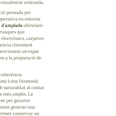
i visualment ordenada.
ció pensada per
operativa en entorns
 d’amplada
ofereixen
a tasques que
 electrònics, carpetes
erencia clarament
porcionant un espai
om a la preparació de
 coherència
amma Luna Diamond,
 naturalitat al costat
ls més amplis. La
nt per garantir
 sense generar una
permet conservar un