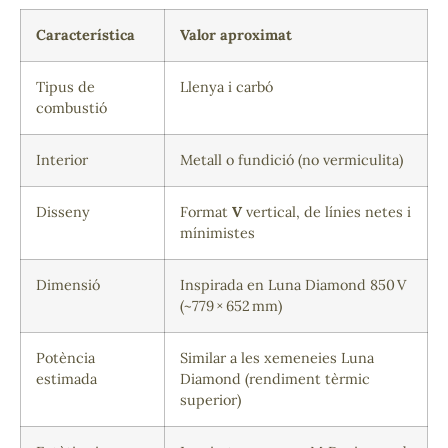
Característica
Valor aproximat
Tipus de
Llenya i carbó
combustió
Interior
Metall o fundició (no vermiculita)
Disseny
Format
V
vertical, de línies netes i
mínimistes
Dimensió
Inspirada en Luna Diamond 850 V
(~779 × 652 mm)
Potència
Similar a les xemeneies Luna
estimada
Diamond (rendiment tèrmic
superior)