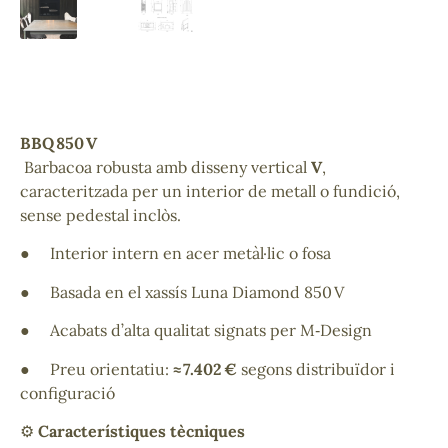
BBQ 850 V
Barbacoa robusta amb disseny vertical
V
,
caracteritzada per un interior de metall o fundició,
sense pedestal inclòs.
● Interior intern en acer metàl·lic o fosa
● Basada en el xassís Luna Diamond 850 V
● Acabats d’alta qualitat signats per M‑Design
● Preu orientatiu:
≈ 7.402 €
segons distribuïdor i
configuració
⚙️
Característiques tècniques