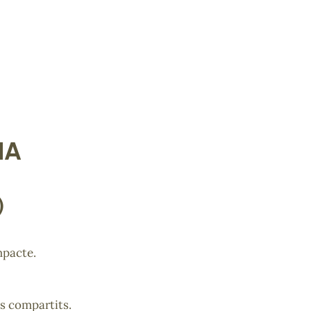
NA
)
mpacte.
ts compartits.