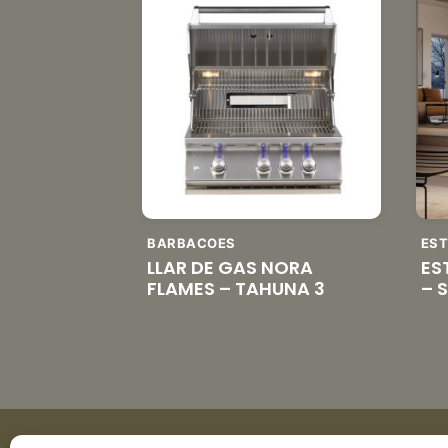
BARBACOES
ES
LLAR DE GAS NORA
ES
FLAMES – TAHUNA 3
– 