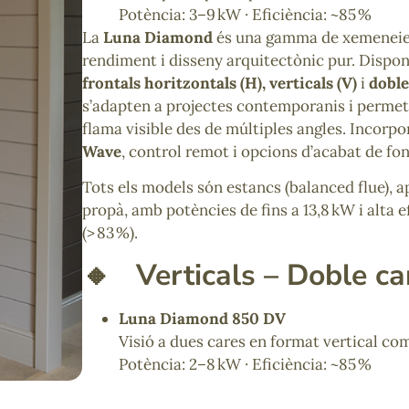
Potència: 3–9 kW · Eficiència: ~85 %
La
Luna Diamond
és una gamma de xemeneies
rendiment i disseny arquitectònic pur. Dispon
frontals horitzontals (H), verticals (V)
i
doble
s’adapten a projectes contemporanis i perme
flama visible des de múltiples angles. Incorp
Wave
, control remot i opcions d’acabat de fon
Tots els models són estancs (balanced flue), a
propà, amb potències de fins a 13,8 kW i alta e
(> 83 %).
🔸
Verticals – Doble ca
Luna Diamond 850 DV
Visió a dues cares en format vertical co
Potència: 2–8 kW · Eficiència: ~85 %