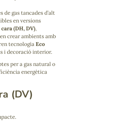
 de gas tancades d’alt
ibles en versions
 cara (DH, DV)
,
ten crear ambients amb
oren tecnologia
Eco
s i decoració interior.
ptes per a gas natural o
ficiència energètica
ra (DV)
mpacte.