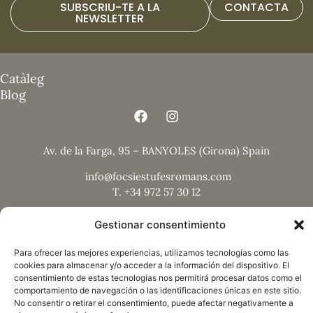
SUBSCRIU-TE A LA
CONTACTA
NEWSLETTER
Catàleg
Blog
Av. de la Farga, 95 – BANYOLES (Girona) Spain
info@focsiestufesromans.com
T. +34 972 57 30 12
Gestionar consentimiento
Para ofrecer las mejores experiencias, utilizamos tecnologías como las
cookies para almacenar y/o acceder a la información del dispositivo. El
consentimiento de estas tecnologías nos permitirá procesar datos como el
Nota legal
comportamiento de navegación o las identificaciones únicas en este sitio.
Política de privacitat
No consentir o retirar el consentimiento, puede afectar negativamente a