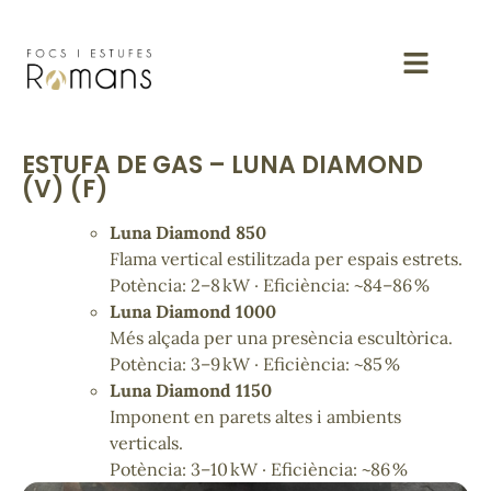
ESTUFA DE GAS – LUNA DIAMOND
(V) (F)
Luna Diamond 850
Flama vertical estilitzada per espais estrets.
Potència: 2–8 kW · Eficiència: ~84–86 %
Luna Diamond 1000
Més alçada per una presència escultòrica.
Potència: 3–9 kW · Eficiència: ~85 %
Luna Diamond 1150
Imponent en parets altes i ambients
verticals.
Potència: 3–10 kW · Eficiència: ~86 %