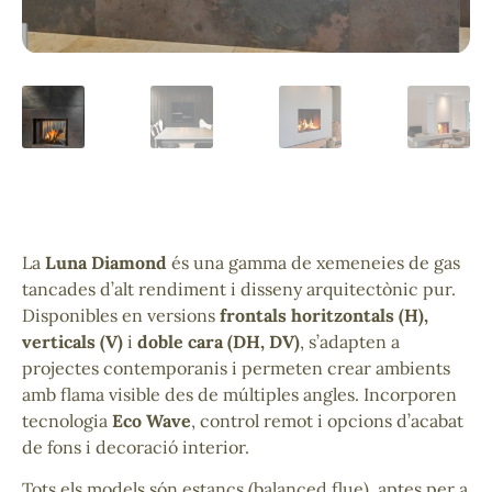
La
Luna Diamond
és una gamma de xemeneies de gas
tancades d’alt rendiment i disseny arquitectònic pur.
Disponibles en versions
frontals horitzontals (H),
verticals (V)
i
doble cara (DH, DV)
, s’adapten a
projectes contemporanis i permeten crear ambients
amb flama visible des de múltiples angles. Incorporen
tecnologia
Eco Wave
, control remot i opcions d’acabat
de fons i decoració interior.
Tots els models són estancs (balanced flue), aptes per a