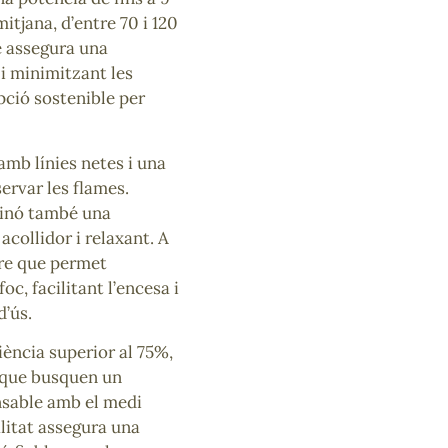
itjana, d’entre 70 i 120
e assegura una
i minimitzant les
pció sostenible per
amb línies netes i una
ervar les flames.
sinó també una
acollidor i relaxant. A
ire que permet
c, facilitant l’encesa i
d’ús.
iència superior al 75%,
s que busquen un
onsable amb el medi
litat assegura una