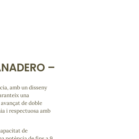
ANADERO –
ncia, amb un disseny
garanteix una
a avançat de doble
ia i respectuosa amb
capacitat de
a potència de fins a 9