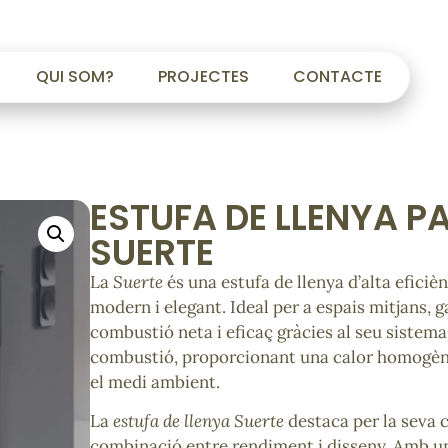
QUI SOM?
PROJECTES
CONTACTE
ESTUFA DE LLENYA P
SUERTE
La
Suerte
és una estufa de llenya d’alta eficiè
modern i elegant. Ideal per a espais mitjans, 
combustió neta i eficaç gràcies al seu sistem
combustió, proporcionant una calor homogèn
el medi ambient.
La
estufa de llenya Suerte
destaca per la seva 
combinació entre rendiment i disseny. Amb un