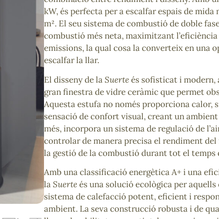
kW, és perfecta per a escalfar espais de mida m
m². El seu sistema de combustió de doble fas
combustió més neta, maximitzant l’eficiència 
emissions, la qual cosa la converteix en una o
escalfar la llar.
El disseny de la
Suerte
és sofisticat i modern, 
gran finestra de vidre ceràmic que permet obs
Aquesta estufa no només proporciona calor, 
sensació de confort visual, creant un ambient 
més, incorpora un sistema de regulació de l’a
controlar de manera precisa el rendiment del fo
la gestió de la combustió durant tot el temps 
Amb una classificació energètica A+ i una efic
la
Suerte
és una solució ecològica per aquell
sistema de calefacció potent, eficient i resp
ambient. La seva construcció robusta i de qua