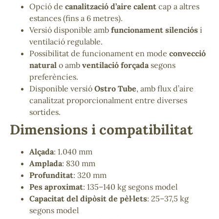
Opció de
canalització d’aire calent
cap a altres
estances (fins a 6 metres).
Versió disponible amb
funcionament silenciós
i
ventilació regulable.
Possibilitat de funcionament en mode
convecció
natural
o amb
ventilació forçada
segons
preferències.
Disponible versió
Ostro Tube
, amb flux d’aire
canalitzat proporcionalment entre diverses
sortides.
Dimensions i compatibilitat
Alçada
: 1.040 mm
Amplada
: 830 mm
Profunditat
: 320 mm
Pes aproximat
: 135–140 kg segons model
Capacitat del dipòsit de pèl·lets
: 25–37,5 kg
segons model