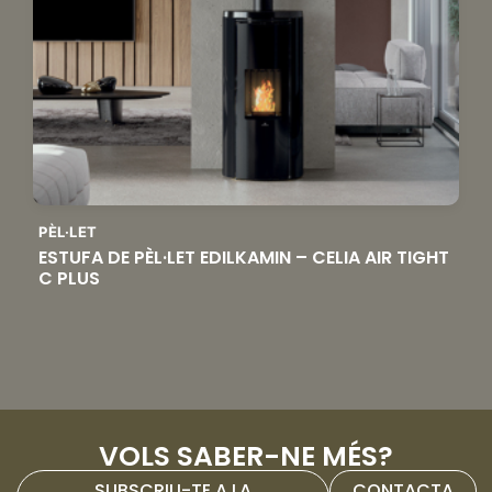
PÈL·LET
ESTUFA DE PÈL·LET EDILKAMIN – CELIA AIR TIGHT
C PLUS
VOLS SABER-NE MÉS?
SUBSCRIU-TE A LA
CONTACTA