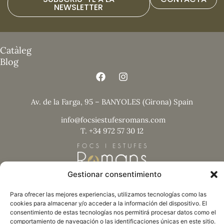
NEWSLETTER
Catàleg
Blog
Av. de la Farga, 95 – BANYOLES (Girona) Spain
info@focsiestufesromans.com
T. +34 972 57 30 12
Gestionar consentimiento
Nota legal
Para ofrecer las mejores experiencias, utilizamos tecnologías como las
cookies para almacenar y/o acceder a la información del dispositivo. El
Política de privacitat
consentimiento de estas tecnologías nos permitirá procesar datos como el
Termes i condicions
comportamiento de navegación o las identificaciones únicas en este sitio.