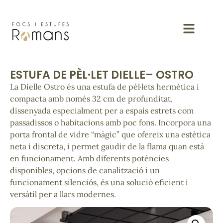
ESTUFA DE PÈL·LET DIELLE– OSTRO
La Dielle Ostro és una estufa de pèl·lets hermètica i
compacta amb només 32 cm de profunditat,
dissenyada especialment per a espais estrets com
passadissos o habitacions amb poc fons. Incorpora una
porta frontal de vidre “màgic” que ofereix una estètica
neta i discreta, i permet gaudir de la flama quan està
en funcionament. Amb diferents potències
disponibles, opcions de canalització i un
funcionament silenciós, és una solució eficient i
versàtil per a llars modernes.