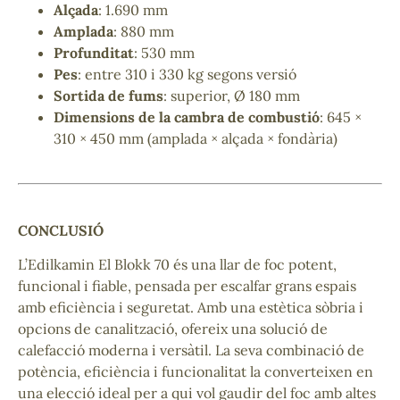
Alçada
: 1.690 mm
Amplada
: 880 mm
Profunditat
: 530 mm
Pes
: entre 310 i 330 kg segons versió
Sortida de fums
: superior, Ø 180 mm
Dimensions de la cambra de combustió
: 645 ×
310 × 450 mm (amplada × alçada × fondària)
CONCLUSIÓ
L’Edilkamin El Blokk 70 és una llar de foc potent,
funcional i fiable, pensada per escalfar grans espais
amb eficiència i seguretat. Amb una estètica sòbria i
opcions de canalització, ofereix una solució de
calefacció moderna i versàtil. La seva combinació de
potència, eficiència i funcionalitat la converteixen en
una elecció ideal per a qui vol gaudir del foc amb altes