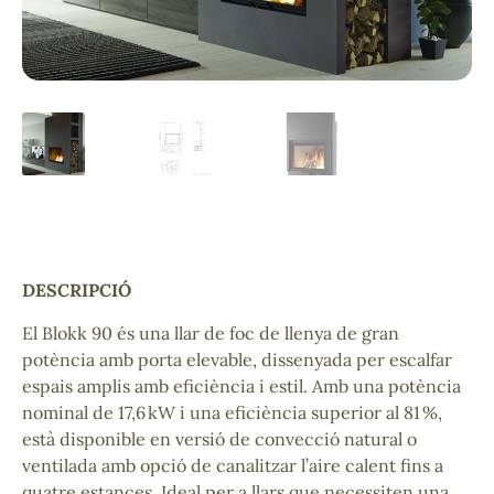
DESCRIPCIÓ
El Blokk 90 és una llar de foc de llenya de gran
potència amb porta elevable, dissenyada per escalfar
espais amplis amb eficiència i estil. Amb una potència
nominal de 17,6 kW i una eficiència superior al 81 %,
està disponible en versió de convecció natural o
ventilada amb opció de canalitzar l’aire calent fins a
quatre estances. Ideal per a llars que necessiten una