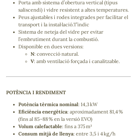
Porta amb sistema d’obertura vertical (tipus
saliscendi) i vidre resistent a altes temperatures.
Peus ajustables i rodes integrades per facilitar el
transport i la instal·lació.T’indic
Sistema de neteja del vidre per evitar
l’embrutiment durant la combustió.
Disponible en dues versions:
N
: convecció natural.
V
: amb ventilació forçada i canalitzable.
POTÈNCIA I RENDIMENT
Potència tèrmica nominal
: 14,3 kW
Eficiència energètica
: aproximadament 81,4 %
(fins al 85–88 % en la versió EVO)
Volum calefactable
: fins a 375 m³
Consum mitjà de llenya
: entre 3,5 i 4 kg/h