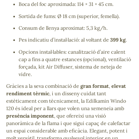
Boca del foc aproximada: 114 × 31 × 45 cm.
Sortida de fums: Ø 18 cm (superior, femella).
Consum de llenya aproximat: 5,3 kg/h.
Pes indicatiu d’instal·lació: al voltant de
399 kg
.
Opcions instal·lables: canalització d’aire calent
cap a fins a quatre estances (opcional), ventilació
forçada, kit Air Diffuser, sistema de neteja de
vidre.
Gràcies a la seva combinació de
gran format
,
elevat
rendiment tèrmic
, i un disseny cuidat tant
estèticament com tècnicament, la Edilkamin Windo
120 és ideal per a llars que volen una xemeneia amb
presència imponent
, que ofereixi una visió
panoràmica de la flama i que sigui capaç de calefactar
un espai considerable amb eficàcia. Elegant, potent i
molt versàtil, transforma qualsevol interior en un