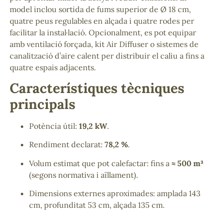
model inclou sortida de fums superior de Ø 18 cm,
quatre peus regulables en alçada i quatre rodes per
facilitar la instal·lació. Opcionalment, es pot equipar
amb ventilació forçada, kit Air Diffuser o sistemes de
canalització d’aire calent per distribuir el caliu a fins a
quatre espais adjacents.
Característiques tècniques
principals
Potència útil:
19,2 kW
.
Rendiment declarat:
78,2 %
.
Volum estimat que pot calefactar: fins a
≈ 500 m³
(segons normativa i aïllament).
Dimensions externes aproximades: amplada 143
cm, profunditat 53 cm, alçada 135 cm.