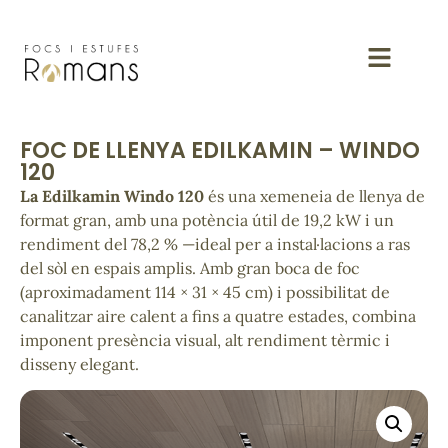
FOC DE LLENYA EDILKAMIN – WINDO
120
La Edilkamin Windo 120
és una xemeneia de llenya de
format gran, amb una potència útil de 19,2 kW i un
rendiment del 78,2 % —ideal per a instal·lacions a ras
del sòl en espais amplis. Amb gran boca de foc
(aproximadament 114 × 31 × 45 cm) i possibilitat de
canalitzar aire calent a fins a quatre estades, combina
imponent presència visual, alt rendiment tèrmic i
disseny elegant.