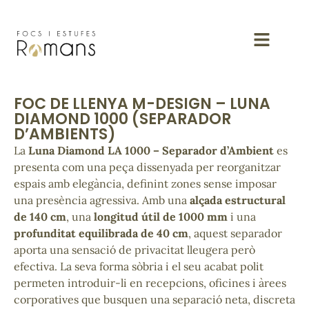
FOC DE LLENYA M-DESIGN – LUNA
DIAMOND 1000 (SEPARADOR
D’AMBIENTS)
La
Luna Diamond LA 1000 – Separador d’Ambient
es
presenta com una peça dissenyada per reorganitzar
espais amb elegància, definint zones sense imposar
una presència agressiva. Amb una
alçada estructural
de 140 cm
, una
longitud útil de 1000 mm
i una
profunditat equilibrada de 40 cm
, aquest separador
aporta una sensació de privacitat lleugera però
efectiva. La seva forma sòbria i el seu acabat polit
permeten introduir-li en recepcions, oficines i àrees
corporatives que busquen una separació neta, discreta