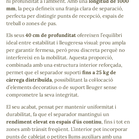
ni profunditat a l’ambient. Amb una
longitud de 1000
mm
, la peça defineix una franja clara de separació,
perfecta per distingir punts de recepció, espais de
treball o zones de pas.
Els seus
40 cm de profunditat
ofereixen l’equilibri
ideal entre estabilitat i lleugeresa visual: prou ampla
per garantir fermesa, però prou discreta perquè no
interfereixi en la mobilitat. Aquesta proporció,
combinada amb una estructura interior reforçada,
permet que el separador suporti
fins a 25 kg de
càrrega distribuïda
, possibilitant la col·locació
d’elements decoratius o de suport lleuger sense
comprometre la seva integritat.
El seu acabat, pensat per mantenir uniformitat i
durabilitat, fa que el separador mantingui un
rendiment elevat en espais d’ús continu
, fins i tot en
zones amb trànsit freqüent. L’interior pot incorporar
punts de cablejat o petites llums auxiliars amb una