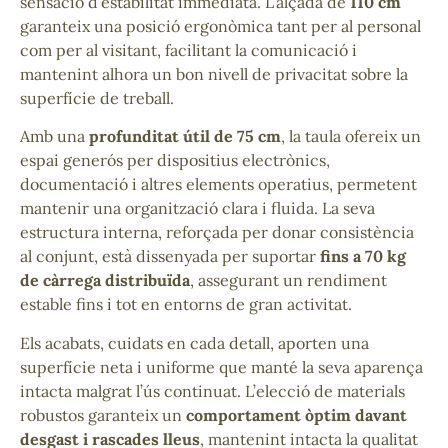
sensació d’estabilitat immediata. L’alçada de
110 cm
garanteix una posició ergonòmica tant per al personal
com per al visitant, facilitant la comunicació i
mantenint alhora un bon nivell de privacitat sobre la
superfície de treball.
Amb una
profunditat útil de 75 cm
, la taula ofereix un
espai generós per dispositius electrònics,
documentació i altres elements operatius, permetent
mantenir una organització clara i fluida. La seva
estructura interna, reforçada per donar consistència
al conjunt, està dissenyada per suportar
fins a 70 kg
de càrrega distribuïda
, assegurant un rendiment
estable fins i tot en entorns de gran activitat.
Els acabats, cuidats en cada detall, aporten una
superfície neta i uniforme que manté la seva aparença
intacta malgrat l’ús continuat. L’elecció de materials
robustos garanteix un
comportament òptim davant
desgast i rascades lleus
, mantenint intacta la qualitat