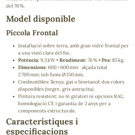
del 76 %.
Model disponible
Piccola Frontal
Instal·lació sobre terra, amb gran vidre frontal per
a una visió clara del foc.
Potència:
9,3 kW •
Rendiment:
76 % •
Pes:
85 kg.
Dimensions:
600 × 600 mm · alçada total
2 700 mm; tub fums Ø 150 mm.
Combustibles: llenya, gas o bioetanol; dos colors
disponibles (negre, gris antracita).
Pintura resistent; no té giratori ni opcions RAL;
homologació CE i garantia de 2 anys per a
components estructurals.
Característiques i
especificacions