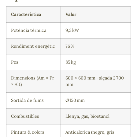
Característica
Valor
Potència tèrmica
9,3 kW
Rendiment energètic
76 %
Pes
85 kg
Dimensions (Am × Pr
600 × 600 mm · alçada 2 700
× Alt)
mm
Sortida de fums
Ø 150 mm
Combustibles
Llenya, gas, bioetanol
Pintura & colors
Anticalòrica (negre, gris