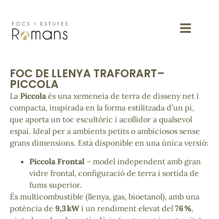
FOC DE LLENYA TRAFORART–
PICCOLA
La
Piccola
és una xemeneia de terra de disseny net i
compacta, inspirada en la forma estilitzada d’un pi,
que aporta un toc escultòric i acollidor a qualsevol
espai. Ideal per a ambients petits o ambiciosos sense
grans dimensions. Està disponible en una única versió:
Piccola Frontal
– model independent amb gran
vidre frontal, configuració de terra i sortida de
fums superior.
És multicombustible (llenya, gas, bioetanol), amb una
potència de
9,3 kW
i un rendiment elevat del
76 %
,