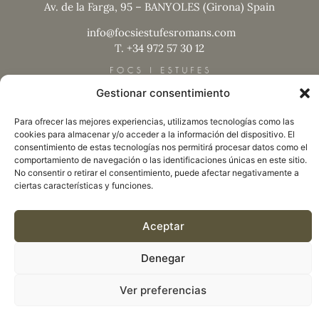
Av. de la Farga, 95 – BANYOLES (Girona) Spain
info@focsiestufesromans.com
T. +34 972 57 30 12
Gestionar consentimiento
Para ofrecer las mejores experiencias, utilizamos tecnologías como las
cookies para almacenar y/o acceder a la información del dispositivo. El
Nota legal
consentimiento de estas tecnologías nos permitirá procesar datos como el
Política de privacitat
comportamiento de navegación o las identificaciones únicas en este sitio.
No consentir o retirar el consentimiento, puede afectar negativamente a
Termes i condicions
ciertas características y funciones.
Política de cookies
Aceptar
Denegar
Ver preferencias