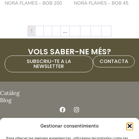
NORA FLAMES – BOB 200
NORA FLAMES – BOB 45
1
2
3
4
…
13
14
15
→
VOLS SABER-NE MÉS?
SUBSCRIU-TE A LA
CONTACTA
NEWSLETTER
Catàleg
Blog
Av. de la Farga, 95 – BANYOLES (Girona) Spain
Gestionar consentimiento
info@focsiestufesromans.com
Para ofrecer las mejores experiencias, utilizamos tecnologías como las