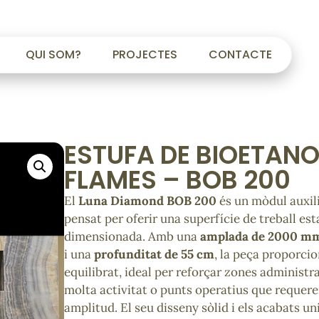
QUI SOM?
PROJECTES
CONTACTE
ESTUFA DE BIOETAN
FLAMES – BOB 200
El
Luna Diamond BOB 200
és un mòdul auxil
pensat per oferir una superfície de treball est
dimensionada. Amb una
amplada de 2000 m
i una
profunditat de 55 cm
, la peça proporcio
equilibrat, ideal per reforçar zones administ
molta activitat o punts operatius que requere
amplitud. El seu disseny sòlid i els acabats u