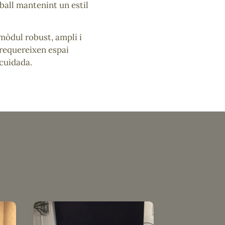
ball mantenint un estil
mòdul robust, ampli i
 requereixen espai
 cuidada.