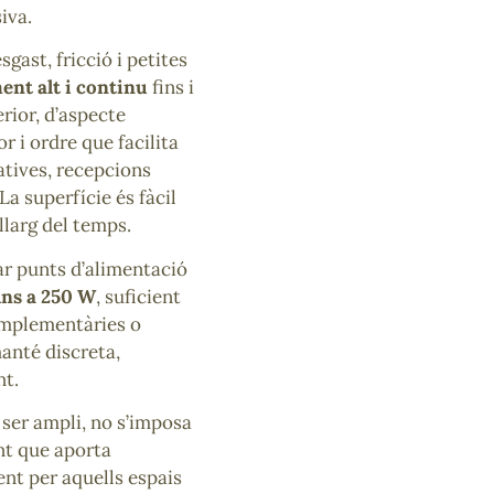
iva.
sgast, fricció i petites
ent alt i continu
fins i
rior, d’aspecte
r i ordre que facilita
atives, recepcions
a superfície és fàcil
llarg del temps.
ar punts d’alimentació
ins a 250 W
, suficient
complementàries o
manté discreta,
nt.
i ser ampli, no s’imposa
nt que aporta
ent per aquells espais