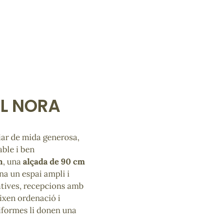
OL NORA
iar de mida generosa,
able i ben
m
, una
alçada de 90 cm
na un espai ampli i
ratives, recepcions amb
ixen ordenació i
niformes li donen una