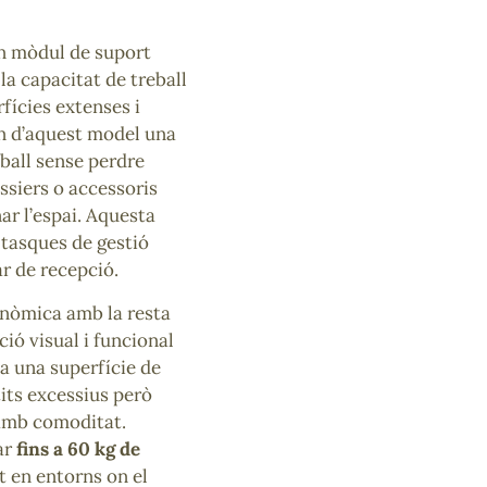
n mòdul de suport
la capacitat de treball
fícies extenses i
n d’aquest model una
eball sense perdre
ossiers o accessoris
ar l’espai. Aquesta
 tasques de gestió
r de recepció.
nòmica amb la resta
ió visual i funcional
 una superfície de
tits excessius però
 amb comoditat.
ar
fins a 60 kg de
at en entorns on el