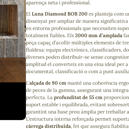
aparença neta i professional.
El
Luna Diamond BOB 200
es planteja com u
dissenyat per ampliar de manera significativa 
en entorns professionals que necessiten super
totalment fiables. Els
2000 mm d’amplada
fa
peça capaç d’acollir múltiples elements de tr
fluïdesa: equips electrònics, classificadors, d
diverses poden distribuir-se sense congestion
amplitud el converteix en una eina ideal per a
documental, classificació o com a punt auxilia
L’
alçada de 90 cm
manté una coherència ergo
de peces de la gamma, assegurant una integrac
perfecta. La
profunditat de 55 cm
proporciona
suport estable i equilibrada, evitant sobresor
garantint una base prou àmplia per treballar
L’estructura interna reforçada permet suport
càrrega distribuïda
, fet que assegura fiabilit